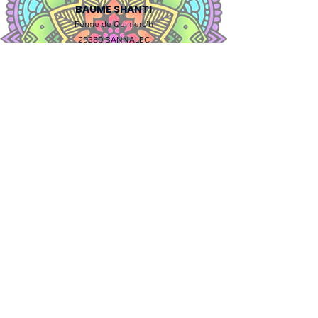
BAUME SHANTI
Ferme de Quimerc’h
29380 BANNALEC
Tel :
06.68.73.04.25
www.baume-shanti.fr
F.F.R
F
édération
F
rançaise des
R
éflexologues
h
ttps://www.reflexologues.fr/federation-francaise-des-
reflexologues.html
BÉRANGÈRE RUMIGNY
37 Rue de Selle,
59730 SOLESMES
Tel :
06.61.06.37.66
https://www.berangererumigny.fr/?
fbclid=IwAR2cdnu0o6OXVugUnouKQwK5_JXPJcdjT4OeMWU5Zk
fLFF5vjCT67F4aXys