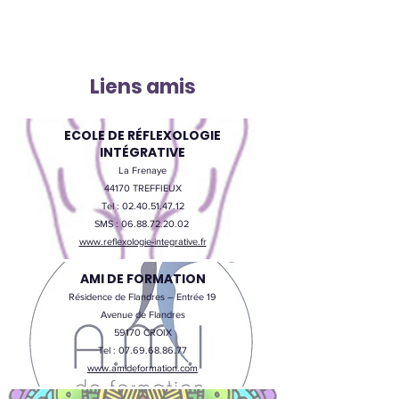
Liens amis
ECOLE DE RÉFLEXOLOGIE
INTÉGRATIVE
La Frenaye
44170 TREFFIEUX
Tel :
02.40.51.47.12
SMS :
06.88.72.20.02
www.reflexologie-integrative.fr
AMI DE FORMATION
Résidence de Flandres – Entrée 19
Avenue de Flandres
59170 CROIX
Tel :
07.69.68.86.77
www.amideformation.com