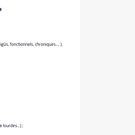
?
igüs, fonctionnels, chroniques…. ).
te,
 lourdes…) ;