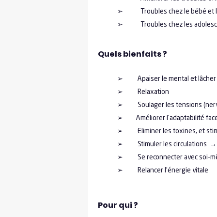
➢ Troubles chez le bébé et l’en
➢ Troubles chez les adolescent
Quels bienfaits ?
➢ Apaiser le mental et lâcher 
➢ Relaxation
➢ Soulager les tensions (nerv
➢ Améliorer l’adaptabilité face 
➢ Eliminer les toxines, et stim
➢ Stimuler les circulations → 
➢ Se reconnecter avec soi-
➢ Relancer l’énergie vitale
Pour qui ?