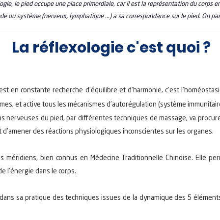
ogie, le pied occupe une place primordiale, car il est la représentation du corps e
de ou système (nerveux, lymphatique ...) a sa correspondance sur le pied. On parl
La réflexologie c'est quoi ?
 est en constante recherche d’équilibre et d’harmonie, c’est l’homéostasi
es, et active tous les mécanismes d’autorégulation (système immunitaire, r
ons nerveuses du pied, par différentes techniques de massage, va procu
t d’amener des réactions physiologiques inconscientes sur les organes.
es méridiens, bien connus en Médecine Traditionnelle Chinoise. Elle per
de l’énergie dans le corps.
i dans sa pratique des techniques issues de la dynamique des 5 éléments