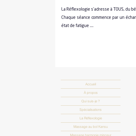
La Réflexologie s’adresse à TOUS, du b
Chaque séance commence par un échange 
état de fatigue ….
Accueil
À propos
Qui suis-je ?
Spécialisations
La Réflexologie
Massage au bol Kansu
Massage harmonie minceur