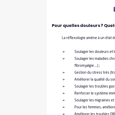
Pour quelles douleurs ? Quel
La réflexologie amène à un état de
➢ Soulager les douleurs et les te
➢ Soulager les maladies chron
fibromyalgie …) ;
➢ Gestion du stress très (trop?
➢ Améliorer la qualité du som
➢ Soulager les troubles gastriq
➢ Renforcer le système immunit
➢ Soulager les migraines et le
➢ Pour les femmes, améliorer l
➢ Améliorer les troubles ORL et 