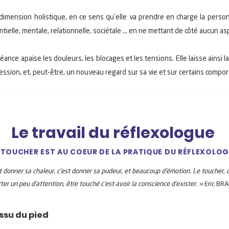
dimension holistique, en ce sens qu’elle va prendre en charge la person
ielle, mentale, relationnelle, sociétale ... en ne mettant de côté aucun as
ance apaise les douleurs, les blocages et les tensions. Elle laisse ainsi
sion, et, peut-être, un nouveau regard sur sa vie et sur certains compor
Le travail du réflexologue
 TOUCHER EST AU COEUR DE LA PRATIQUE DU RÉFLEXOLO
t donner sa chaleur, c'est donner sa pudeur, et beaucoup d'émotion. Le toucher, c'e
ter un peu d'attention, être touché c'est avoir la conscience d'exister. »
Eric BR
issu du pied