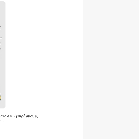
ocrinien, Lymphatique,
ur…