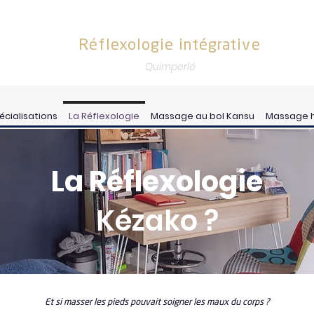
Réflexologie intégrative
Quimperlé
écialisations
La Réflexologie
Massage au bol Kansu
Massage 
La
Réflexologie​
Kézako ?
Et si masser les pieds pouvait soigner les maux du corps ?