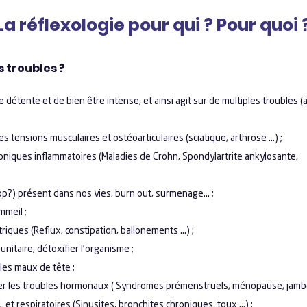
La réflexologie pour qui ? Pour quoi 
s troubles ?
 détente et de bien être intense, et ainsi agit sur de multiples troubles (a
nsions musculaires et ostéoarticulaires (sciatique, arthrose ...) ;
iques inflammatoires (Maladies de Crohn, Spondylartrite ankylosan
) présent dans nos vies, burn out, surmenage… ;
meil ;
ues (Reflux, constipation, ballonements …) ;
aire, détoxifier l’organisme ;
s maux de tête ;
es troubles hormonaux ( Syndromes prémenstruels, ménopause, jambe
respiratoires (Sinusites, bronchites chroniques, toux …) ;