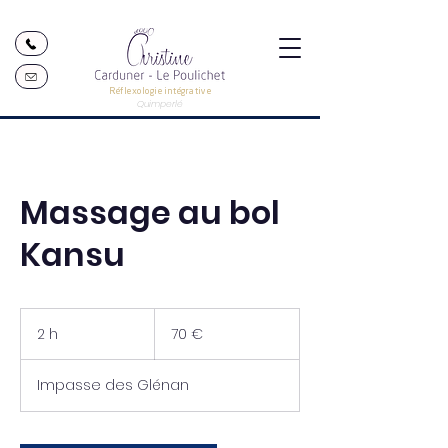
Réflexologie intégrative
Quimperlé
Massage au bol
Kansu
70
euros
2 h
2
70 €
h
Impasse des Glénan